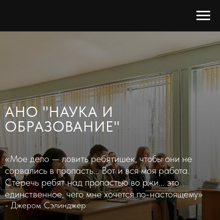
АНО "НАУКА И
ОБРАЗОВАНИЕ"
«Мое дело — ловить ребятишек, чтобы они не
сорвались в пропасть... Вот и вся моя работа.
Стеречь ребят над пропастью во ржи... это
единственное, чего мне хочется по-настоящему»
- Джером Сэлинджер